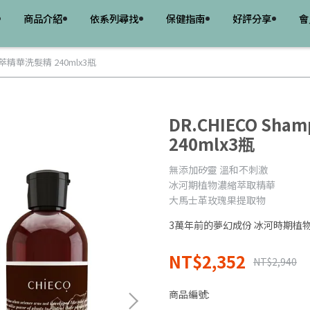
商品介紹
依系列尋找
保健指南
好評分享
會
晶植萃精華洗髮精 240mlx3瓶
DR.CHIECO S
240mlx3瓶
無添加矽靈 溫和不刺激
冰河期植物濃縮萃取精華
大馬士革玫瑰果提取物
3萬年前的夢幻成份 冰河時期植
NT$2,352
NT$2,940
商品編號: