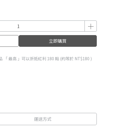
立即購買
品 「 最高 」可以折抵紅利
180
點 (約等於
NT$180
)
運送方式