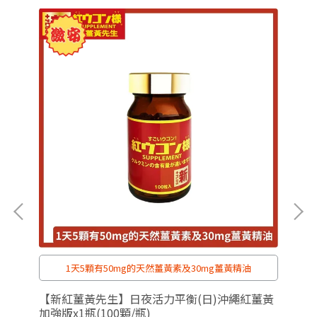
1天5顆有50mg的天然薑黃素及30mg薑黃精油
華洗髮
【新紅薑黃先生】日夜活力平衡(日)沖繩紅薑黃
【
加強版x1瓶(100顆/瓶)
素升