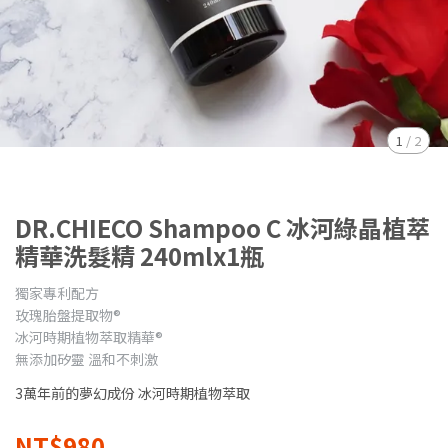
1
/
2
DR.CHIECO Shampoo C 冰河綠晶植萃
精華洗髮精 240mlx1瓶
獨家專利配方
玫瑰胎盤提取物®
冰河時期植物萃取精華®
無添加矽靈 溫和不刺激
3萬年前的夢幻成份 冰河時期植物萃取
NT$980