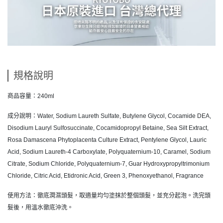
規格說明
商品容量：240ml
成分說明：Water, Sodium Laureth Sulfate, Butylene Glycol, Cocamide DEA,
Disodium Lauryl Sulfosuccinate, Cocamidopropyl Betaine, Sea Silt Extract,
Rosa Damascena Phytoplacenta Culture Extract, Pentylene Glycol, Lauric
Acid, Sodium Laureth-4 Carboxylate, Polyquaternium-10, Caramel, Sodium
Citrate, Sodium Chloride, Polyquaternium-7, Guar Hydroxypropyltrimonium
Chloride, Citric Acid, Etidronic Acid, Green 3, Phenoxyethanol, Fragrance
使用方法：徹底潤濕頭髮，取適量均勻塗抹於整個頭髮，並充分起泡。洗完頭
髮後，用溫水徹底沖洗。