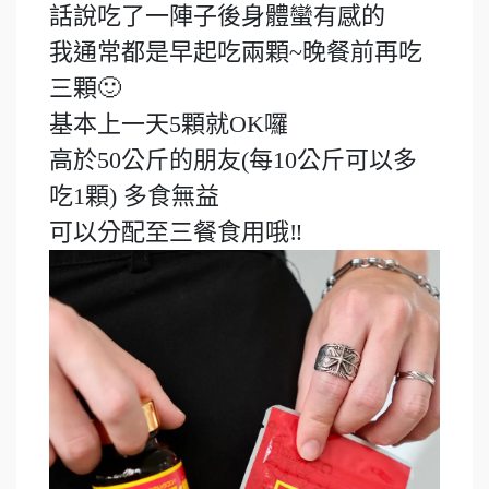
話說吃了一陣子後身體蠻有感的
我通常都是早起吃兩顆~晚餐前再吃
三顆🙂
基本上一天5顆就OK囉
高於50公斤的朋友(每10公斤可以多
吃1顆) 多食無益
可以分配至三餐食用哦‼️