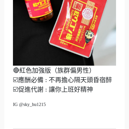
🔴紅色加強版（族群偏男性）
☑️應酬必備 : 不再擔心隔天頭昏宿醉
☑️促進代謝 : 讓你上班好精神
IG @sky_hu1215