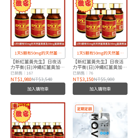
1天5顆有50mg的天然薑黃
1天5顆有50mg的天然薑黃
素及30mg薑黃精油
素及30mg薑黃精油
【新紅薑黃先生】日夜活
【新紅薑黃先生】日夜活
力平衡(日)沖繩紅薑黃加強
力平衡(日)沖繩紅薑黃加強
版x3瓶(100顆/瓶)
版x5瓶(100顆/瓶)
已銷售：167
已銷售：76
NT$1,980
NT$3,540
NT$3,150
NT$5,900
加入購物車
加入購物車
定期定額