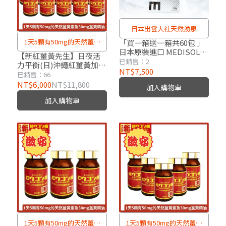
日本出雲大社天然湧泉
1天5顆有50mg的天然薑黃
「買一箱送一箱共60包 」
日本原裝進口 MEDISOL
素及30mg薑黃精油
【新紅薑黃先生】日夜活
MOVE 出雲大社水素水-日
已銷售：2
力平衡(日)沖繩紅薑黃加強
本高品質氫水的健康選擇
NT$7,500
版x10瓶(100顆/瓶)
已銷售：66
500mlx30包 2027 01 20
NT$6,000
NT$11,800
加入購物車
加入購物車
1天5顆有50mg的天然薑黃
1天5顆有50mg的天然薑黃