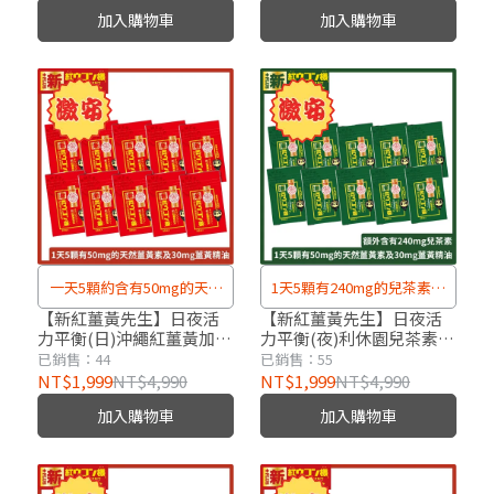
加入購物車
加入購物車
一天5顆約含有50mg的天然
1天5顆有240mg的兒茶素、
薑黃素及30mg薑黃精油
50mg的天然薑黃素及30mg
【新紅薑黃先生】日夜活
【新紅薑黃先生】日夜活
力平衡(日)沖繩紅薑黃加強
力平衡(夜)利休園兒茶素升
薑黃精油
版x10包(30顆/包)
級版x10包(30顆/包)
已銷售：44
已銷售：55
NT$1,999
NT$4,990
NT$1,999
NT$4,990
加入購物車
加入購物車