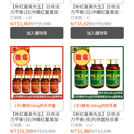
素及30mg薑黃精油
素及30mg薑黃精油
【新紅薑黃先生】日夜活
【新紅薑黃先生】日夜活
力平衡(日)沖繩紅薑黃加強
力平衡(日)沖繩紅薑黃加強
版x3瓶(200顆/瓶)
版x5瓶(200顆/瓶)
已銷售：149
已銷售：47
NT$3,450
NT$5,940
NT$5,625
NT$9,900
加入購物車
加入購物車
1天5顆有50mg的天然薑黃
1天5顆有240mg的兒茶素、
素及30mg薑黃精油
50mg的天然薑黃素及30mg
【新紅薑黃先生】日夜活
【新紅薑黃先生】日夜活
力平衡(日)沖繩紅薑黃加強
力平衡(夜)利休園兒茶素升
薑黃精油
版x10瓶(200顆/瓶)
級版x3瓶(100顆/瓶)
已銷售：36
已銷售：113
NT$10,500
NT$19,800
NT$1,980
NT$3,840