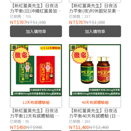
素及30mg薑黃精油
50mg的天然薑黃素及30mg
【新紅薑黃先生】日夜活
【新紅薑黃先生】日夜活
力平衡(日)沖繩紅薑黃加強
力平衡(夜)利休園兒茶素升
薑黃精油
版x1瓶(100顆/瓶)
級版x1瓶(100顆/瓶)
已銷售：701
已銷售：237
NT$707
NT$1,180
NT$707
NT$1,280
加入購物車
加入購物車
12天有感體驗組
40天有感體驗組
【新紅薑黃先生】日夜活
【新紅薑黃先生】日夜活
力平衡12天有感體驗組 日
力平衡40天有感體驗 (日)
薑黃素加強版+夜兒茶素升
薑黃素加強版x1瓶+(夜)兒
已銷售：95
已銷售：263
級版(30顆/包)
茶素升級版x1瓶(100顆/瓶)
NT$450
NT$998
NT$1,400
NT$2,460