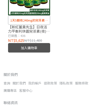
1天5顆有240mg的兒茶素、
50mg的天然薑黃素及30mg
【新紅薑黃先生】日夜活
力平衡利休園兒茶素(夜)升
薑黃精油
級版x5瓶(200顆/瓶)
已銷售：436
NT$5,625
NT$11,400
加入購物車
關於我們
查詢
關於我們
我的帳戶
退款政策
隱私政策
服務條款
團購專區
客服中心
聯絡資訊