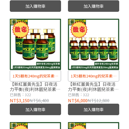
加入購物車
加入購物車
1天5顆有240mg的兒茶素、
1天5顆有240mg的兒茶素、
50mg的天然薑黃素及30mg
50mg的天然薑黃素及30mg
【新紅薑黃先生】日夜活
【新紅薑黃先生】日夜活
力平衡(夜)利休園兒茶素升
力平衡(夜)利休園兒茶素升
薑黃精油
薑黃精油
級版x5瓶(100顆/瓶)
級版x10瓶(100顆/瓶)
已銷售：322
已銷售：322
NT$3,150
NT$6,400
NT$6,000
NT$12,800
加入購物車
加入購物車