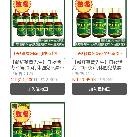
1天5顆有240mg的兒茶素、
1天5顆有240mg的兒茶素、
50mg的天然薑黃素及30mg
50mg的天然薑黃素及30mg
【新紅薑黃先生】日夜活
【新紅薑黃先生】日夜活
力平衡(夜)利休園兒茶素升
力平衡(夜)利休園兒茶素升
薑黃精油
薑黃精油
級版x10瓶(200顆/瓶)
級版x3瓶(200顆/瓶)
已銷售：126
已銷售：222
NT$11,000
NT$22,800
NT$3,450
NT$6,840
加入購物車
加入購物車